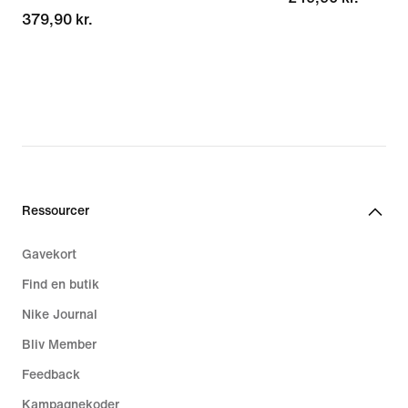
379,90 kr.
379,90 kr.
Ressourcer
Gavekort
Find en butik
Nike Journal
Bliv Member
Feedback
Kampagnekoder