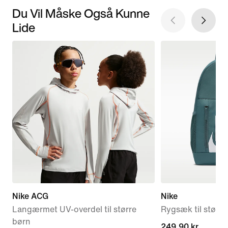
Du Vil Måske Også Kunne
Lide
Nike ACG
Nike
Langærmet UV-overdel til større
Rygsæk til større
børn
249,90 kr.
249,90 kr.