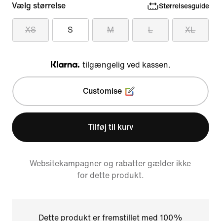
Vælg størrelse
Størrelsesguide
XS
S
M
L
XL
tilgængelig ved kassen.
Klarna
Customise
Tilføj til kurv
Websitekampagner og rabatter gælder ikke
for dette produkt.
Dette produkt er fremstillet med 100%