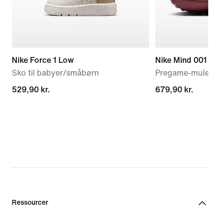
Nike Force 1 Low
Nike Mind 001
Sko til babyer/småbørn
Pregame-mules ti
529,90 kr.
529,90 kr.
679,90 kr.
679,90 kr.
Ressourcer