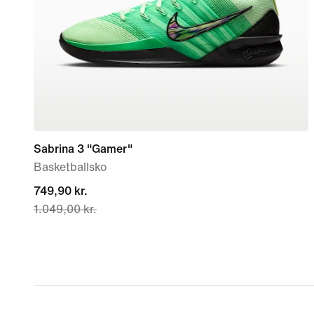
Sabrina 3 "Gamer"
Basketballsko
current
749,90 kr.
1.049,00 kr.
price
749,90 kr.,
original
price
1.049,00 kr.