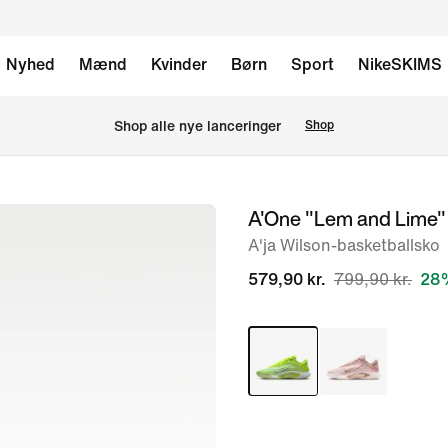
Nyhed
Mænd
Kvinder
Børn
Sport
NikeSKIMS
Shop alle nye lanceringer
Shop
A'One "Lem and Lime"
billede
1
A'ja Wilson-basketballsko
af
579,90 kr.
799,90 kr.
28%
9