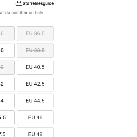
Størrelsesguide
 at du bestiller en halv
36
EU 36.5
38
EU 38.5
40
EU 40.5
42
EU 42.5
44
EU 44.5
5.5
EU 46
7.5
EU 48