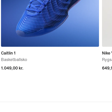
Caitlin 1
Nike 
Basketballsko
Rygsæ
1.049,00 kr.
1.049,00 kr.
649,9
649,9