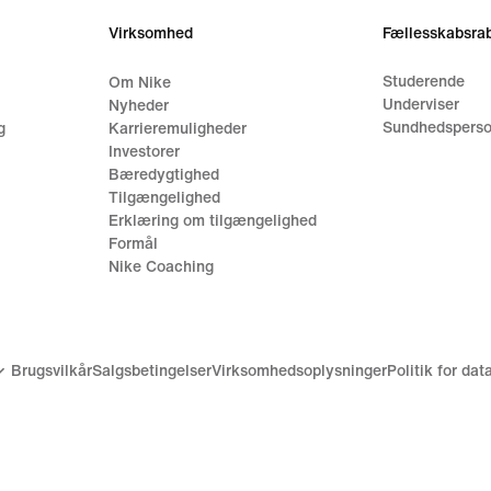
Virksomhed
Fællesskabsrab
Studerende
Om Nike
Underviser
Nyheder
Sundhedsperso
g
Karrieremuligheder
Investorer
Bæredygtighed
Tilgængelighed
Erklæring om tilgængelighed
Formål
Nike Coaching
Brugsvilkår
Salgsbetingelser
Virksomhedsoplysninger
Politik for da