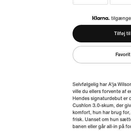
tilgængel
Klarna
Tilføj ti
Favorit
Selvfølgelig har A'ja Wils
ville du ellers forvente af
Hendes signaturdebut er d
Cushlon 3.0-skum, der gi
komfort, hun har brug for,
frisk. Uanset om hun sætt
banen eller går all-in på fo