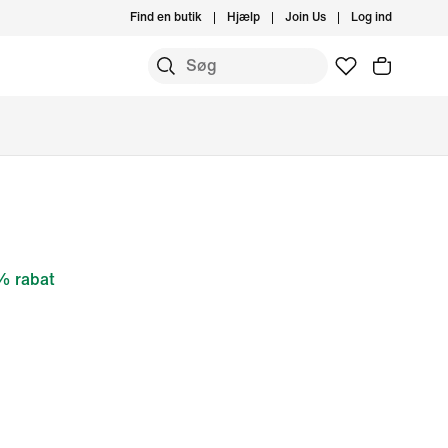
Find en butik
Hjælp
Join Us
Log ind
 rabat