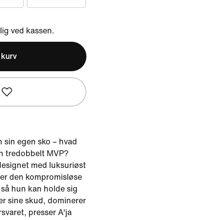
ig ved kassen.
l kurv
on sin egen sko – hvad
 en tredobbelt MVP?
esignet med luksuriøst
ver den kompromisløse
 så hun kan holde sig
er sine skud, dominerer
rsvaret, presser A'ja