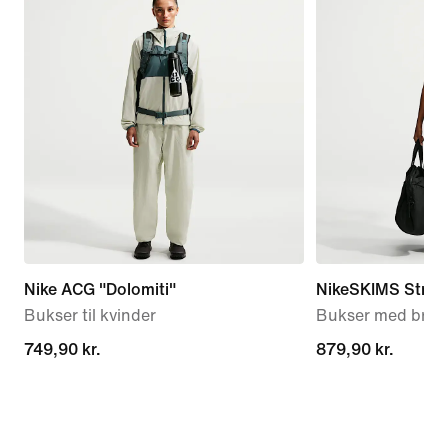
Nike ACG "Dolomiti"
NikeSKIMS Stretc
Bukser til kvinder
Bukser med brede
749,90 kr.
749,90 kr.
879,90 kr.
879,90 kr.