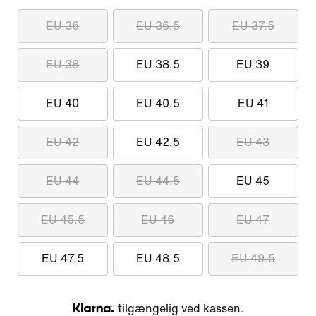
EU 36
EU 36.5
EU 37.5
EU 38
EU 38.5
EU 39
EU 40
EU 40.5
EU 41
EU 42
EU 42.5
EU 43
EU 44
EU 44.5
EU 45
EU 45.5
EU 46
EU 47
EU 47.5
EU 48.5
EU 49.5
tilgængelig ved kassen.
Klarna