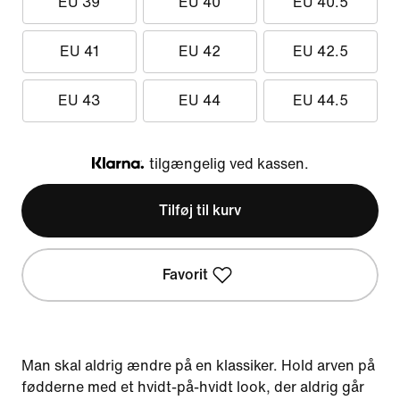
EU 39
EU 40
EU 40.5
EU 41
EU 42
EU 42.5
EU 43
EU 44
EU 44.5
tilgængelig ved kassen.
Klarna
Tilføj til kurv
Favorit
Man skal aldrig ændre på en klassiker. Hold arven på
fødderne med et hvidt-på-hvidt look, der aldrig går