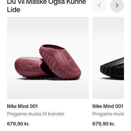
Du Vil Måske Også Kunne
Lide
Nike Mind 001
Nike Mind 001
Pregame-mules til kvinder
Pregame-mules t
679,90 kr.
679,90 kr.
679,90 kr.
679,90 kr.