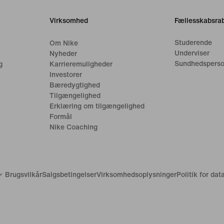
Virksomhed
Fællesskabsrab
Studerende
Om Nike
Underviser
Nyheder
Sundhedsperso
g
Karrieremuligheder
Investorer
Bæredygtighed
Tilgængelighed
Erklæring om tilgængelighed
Formål
Nike Coaching
Brugsvilkår
Salgsbetingelser
Virksomhedsoplysninger
Politik for da