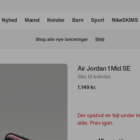
Nyhed
Mænd
Kvinder
Børn
Sport
NikeSKIMS
Shop alle nye lanceringer
Shop
Air Jordan 1 Mid SE
billede
1
Sko til kvinder
af
1.149 kr.
8
Der opstod en fejl under 
side. Prøv igen.