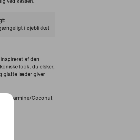
ig ved kassen.
gt:
gængeligt i øjeblikket
inspireret af den
ikoniske look, du elsker,
g glatte læder giver
Iced Carmine/Coconut