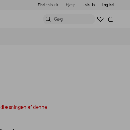
Find en butik
Hjælp
Join Us
Log ind
indlæsningen af denne