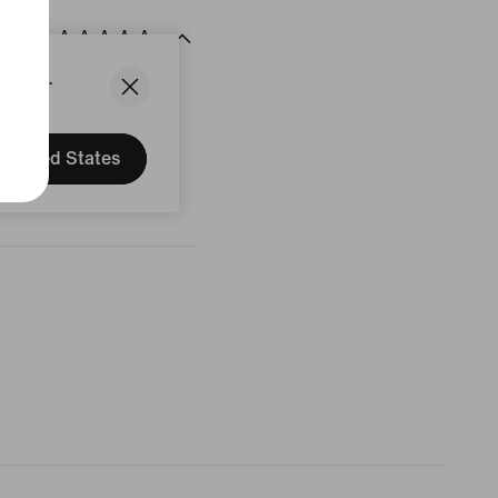
States.
delser
United States