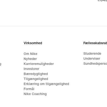
1.049
price
749,9
origi
price
1.049
Virksomhed
Fællesskabsrab
Studerende
Om Nike
Underviser
Nyheder
Sundhedsperso
g
Karrieremuligheder
Investorer
Bæredygtighed
Tilgængelighed
Erklæring om tilgængelighed
Formål
Nike Coaching