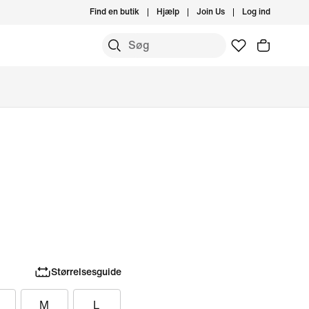
Find en butik
Hjælp
Join Us
Log ind
Størrelsesguide
M
L