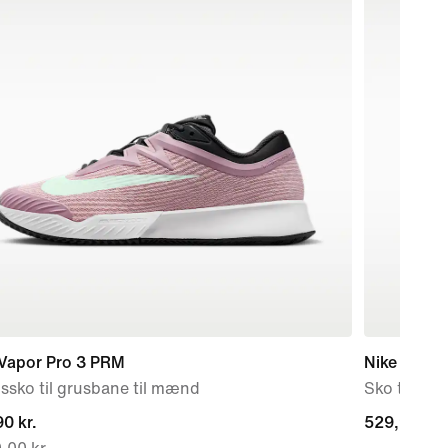
 Vapor Pro 3 PRM
Nike Force
ssko til grusbane til mænd
Sko til ba
nt
0 kr.
529,90 kr.
529,90 kr.