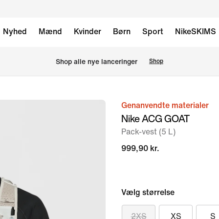
Nyhed
Mænd
Kvinder
Børn
Sport
NikeSKIMS
Shop alle nye lanceringer
Shop
Genanvendte materialer
billede
Nike ACG GOAT
1
Pack-vest (5 L)
af
11
999,90 kr.
Vælg størrelse
2XS
XS
S