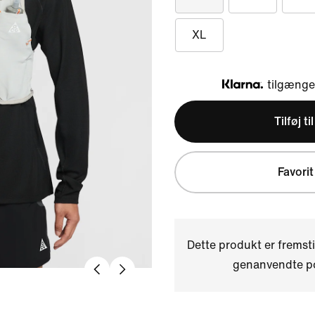
XL
tilgængel
Klarna
Tilføj ti
Favorit
Dette produkt er fremst
genanvendte po