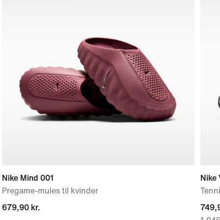
Nike Mind 001
Nike
Pregame-mules til kvinder
Tenni
679,90 kr.
679,90 kr.
curre
749,9