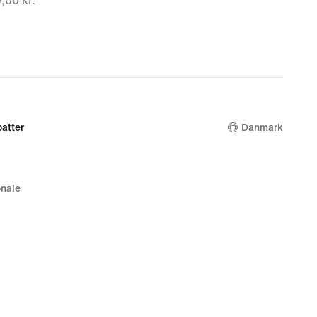
,00 kr.
0 kr.,
nal
,00 kr.
atter
Danmark
nale