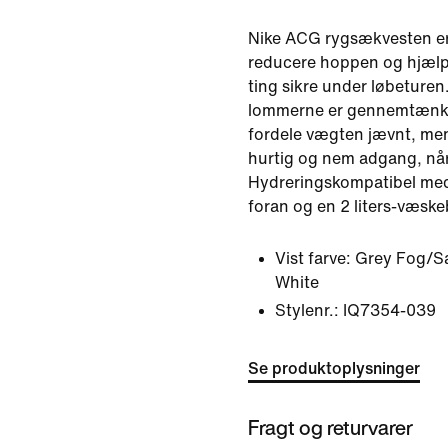
Nike ACG rygsækvesten er 
reducere hoppen og hjælp
ting sikre under løbeturen
lommerne er gennemtænkt
fordele vægten jævnt, men
hurtig og nem adgang, når
Hydreringskompatibel med 
foran og en 2 liters-væsk
Vist farve:
Grey Fog/S
White
Stylenr.:
IQ7354-039
Se produktoplysninger
Fragt og returvarer