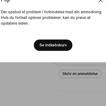
Se produktoplysninger
Der opstod et problem i forbindelse med din anmodning.
Hvis du fortsat oplever problemer, kan du prøve at
opdatere siden.
Sådan blev det fremstil
[ Code: D1B61E47 ]
We think you are in United 
Update your location?
Anmeldelser (fejl)
Se indkøbskurv
Danmark
Ingen anmel
Skriv en anmeldelse