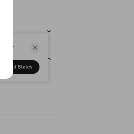
let
States.
United States
delser