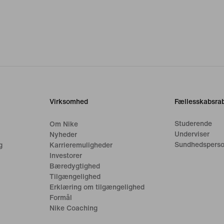
Virksomhed
Fællesskabsrab
Studerende
Om Nike
Underviser
Nyheder
Sundhedsperso
g
Karrieremuligheder
Investorer
Bæredygtighed
Tilgængelighed
Erklæring om tilgængelighed
Formål
Nike Coaching