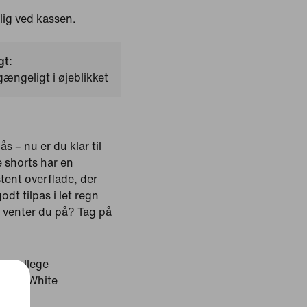
ig ved kassen.
gt:
gængeligt i øjeblikket
s – nu er du klar til
e shorts har en
tent overflade, der
dt tilpas i let regn
d venter du på? Tag på
y/College
mmit White