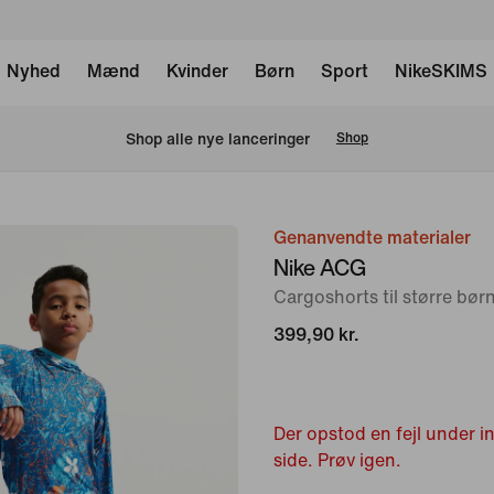
Nyhed
Mænd
Kvinder
Børn
Sport
NikeSKIMS
Shop alle nye lanceringer
Shop
Genanvendte materialer
billede
Nike ACG
1
Cargoshorts til større bør
af
8
399,90 kr.
Der opstod en fejl under 
side. Prøv igen.