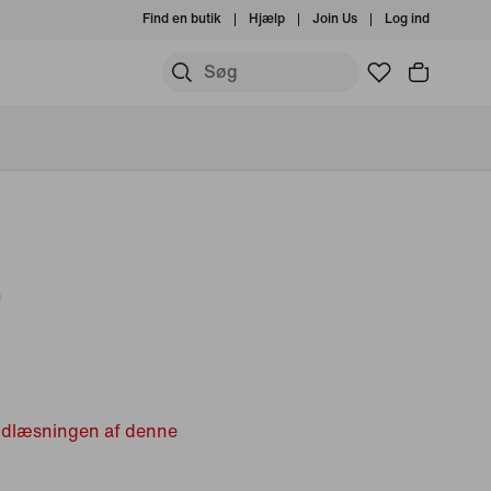
Find en butik
Hjælp
Join Us
Log ind
n
indlæsningen af denne