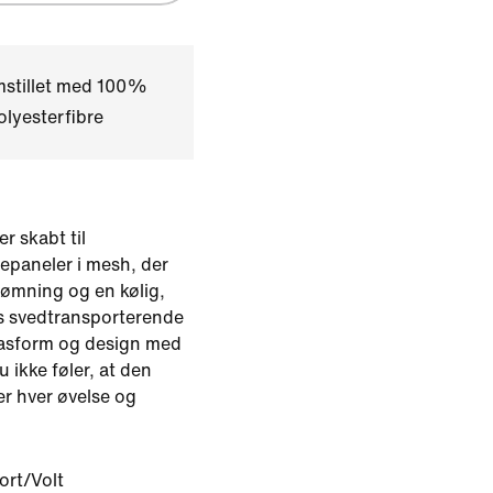
mstillet med 100%
lyesterfibre
r skabt til
epaneler i mesh, der
rømning og en kølig,
s svedtransporterende
 pasform og design med
 ikke føler, at den
er hver øvelse og
ort/Volt