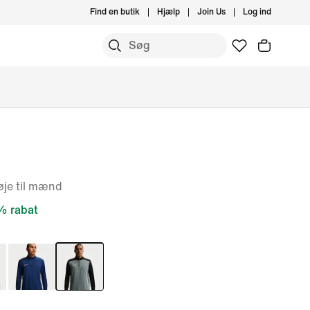
Find en butik
Hjælp
Join Us
Log ind
øje til mænd
 rabat