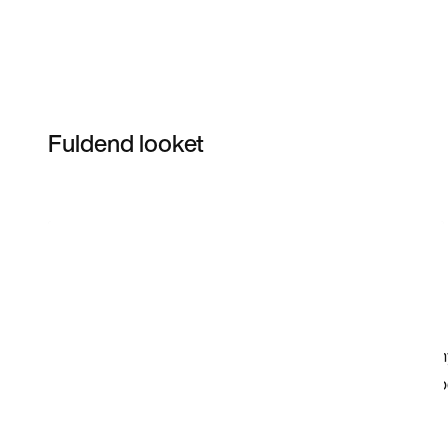
Fuldend looket
Item 3 of 12
Shop modellen