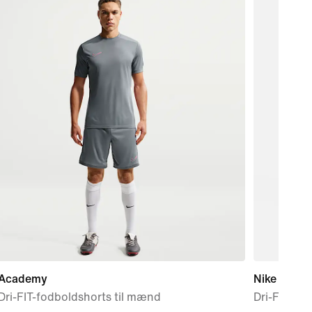
 Academy
Nike Strike
Dri-FIT-fodboldshorts til mænd
Dri-FIT-fo