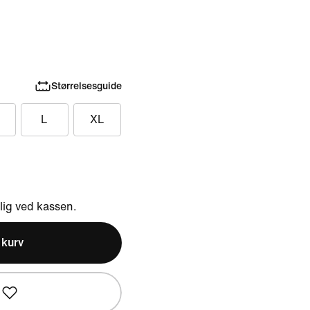
Størrelsesguide
L
XL
ig ved kassen.
l kurv