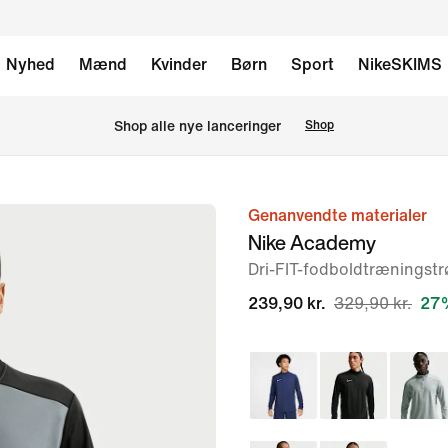
Nyhed
Mænd
Kvinder
Børn
Sport
NikeSKIMS
Shop alle nye lanceringer
Shop
Genanvendte materialer
billede
Nike Academy
1
Dri-FIT-fodboldtræningstr
af
6
239,90 kr.
329,90 kr.
27%