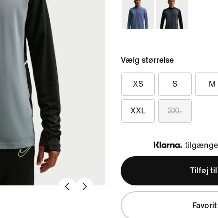
Vælg størrelse
XS
S
M
XXL
3XL
tilgængel
Klarna
Tilføj ti
Favorit