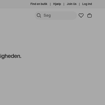
Find en butik
Hjælp
Join Us
Log ind
jligheden.