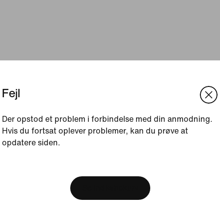
Fejl
Der opstod et problem i forbindelse med din anmodning.
Hvis du fortsat oplever problemer, kan du prøve at
opdatere siden.
[ Code: D1B61E47 ]
We think you are in United 
Update your location?
Se indkøbskurv
Danmark