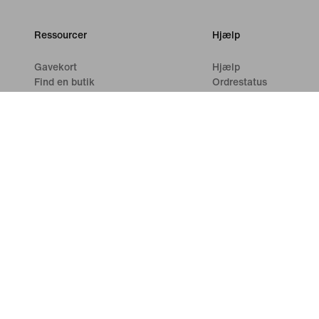
Ressourcer
Hjælp
Gavekort
Hjælp
Find en butik
Ordrestatus
Nike Journal
Forsendelse og leverin
Bliv Member
Returneringer
Feedback
Betalingsmuligheder
Kampagnekoder
Kontakt os
Running Shoe Finder
Anmeldelser
©
2026
Nike, Inc. Alle rettigheder forbeholdes
Vejledninger
Indstillinger for databeskyttelse og cookies