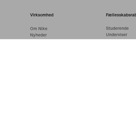
Virksomhed
Fællesskabsrab
Studerende
Om Nike
Underviser
Nyheder
Sundhedsperso
g
Karrieremuligheder
Investorer
Bæredygtighed
Tilgængelighed
Erklæring om tilgængelighed
Formål
Nike Coaching
Brugsvilkår
Salgsbetingelser
Virksomhedsoplysninger
Politik for da