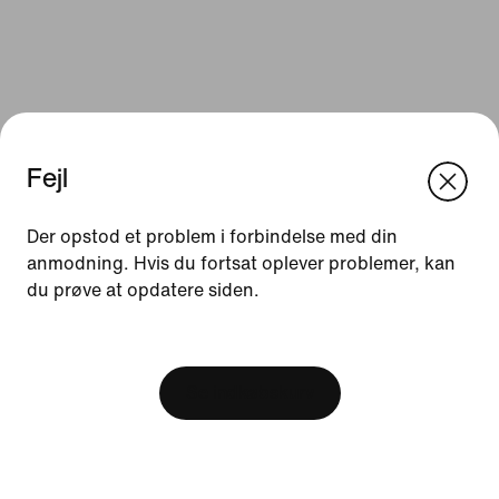
Fejl
We think you are in United States.
Update your location?
Der opstod et problem i forbindelse med din
anmodning. Hvis du fortsat oplever problemer, kan
Ressourcer
du prøve at opdatere siden.
Danmark
United States
Gavekort
[ Code: D1B61E47 ]
Find en butik
Se indkøbskurv
Nike Journal
Bliv Member
Feedback