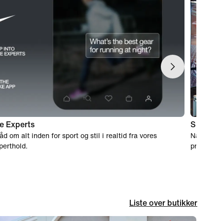
e Experts
Shoppin
åd om alt inden for sport og stil i realtid fra vores
Når du er
perthold.
prøveperi
Liste over butikker