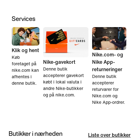
Services
Klik og hent
Nike.com- og
Køb
Nike App-
Nike-gavekort
foretaget på
returneringer
Denne butik
nike.com kan
accepterer gavekort
Denne butik
afhentes i
købt i lokal valuta i
accepterer
denne butik.
andre Nike-butikker
returvarer for
og på nike.com.
Nike.com og
Nike App-ordrer.
Butikker i nærheden
Liste over butikker