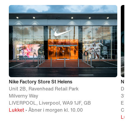
Nike Factory Store St Helens
Nike
Unit 2B, Ravenhead Retail Park
Desi
Milverny Way
31 K
LIVERPOOL, Liverpool, WA9 1JF, GB
ELLE
Lukket
• Åbner i morgen kl. 10.00
CH65
Lukk