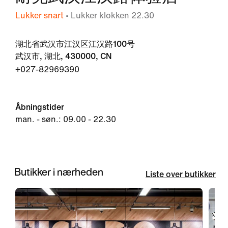
Lukker snart
• Lukker klokken 22.30
湖北省武汉市江汉区江汉路100号
武汉市, 湖北, 430000, CN
+027-82969390
Åbningstider
man. - søn.: 09.00 - 22.30
Butikker i nærheden
Liste over butikker