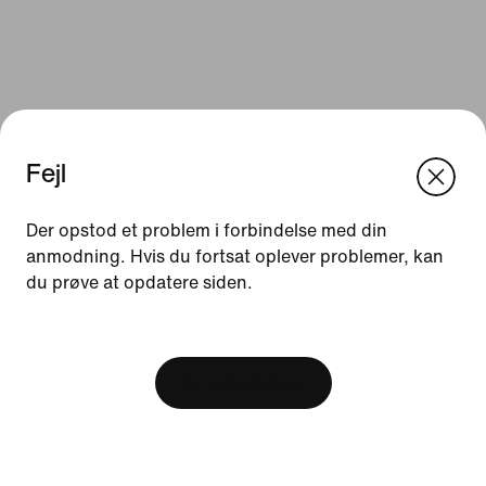
Fejl
We think you are in United States.
Update your location?
Der opstod et problem i forbindelse med din
anmodning. Hvis du fortsat oplever problemer, kan
Ressourcer
du prøve at opdatere siden.
Danmark
United States
Gavekort
[ Code: D1B61E47 ]
Find en butik
Se indkøbskurv
Nike Journal
Bliv Member
Feedback