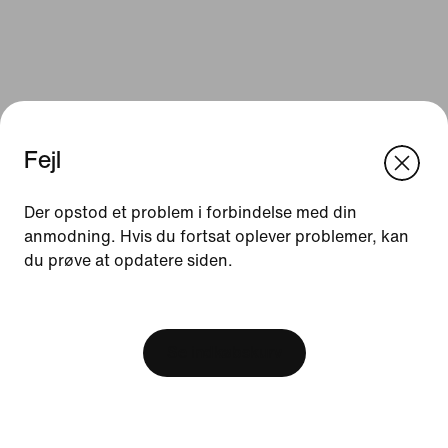
Fejl
We think you are in United States.
Update your location?
Der opstod et problem i forbindelse med din
anmodning. Hvis du fortsat oplever problemer, kan
Ressourcer
du prøve at opdatere siden.
Danmark
United States
Gavekort
[ Code: D1B61E47 ]
Find en butik
Se indkøbskurv
Nike Journal
Bliv Member
Feedback