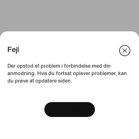
Fejl
We think you are in United States.
Update your location?
Der opstod et problem i forbindelse med din
anmodning. Hvis du fortsat oplever problemer, kan
Ressourcer
du prøve at opdatere siden.
Danmark
United States
Gavekort
[ Code: D1B61E47 ]
Find en butik
Se indkøbskurv
Nike Journal
Bliv Member
Feedback