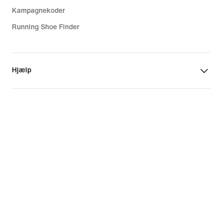
Kampagnekoder
Running Shoe Finder
Hjælp
Virksomhed
Fællesskabsrabatter
Danmark
©
2026
Nike, Inc. Alle rettigheder forbeholdes