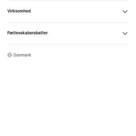
Virksomhed
Fællesskabsrabatter
Danmark
©
2026
Nike, Inc. Alle rettigheder forbeholdes
Vejledninger
Brugsvilkår
Salgsbetingelser
Virksomhedsoplysninger
Politik for databeskyttelse og cookies
Indstillinger for databeskyttelse og cookies