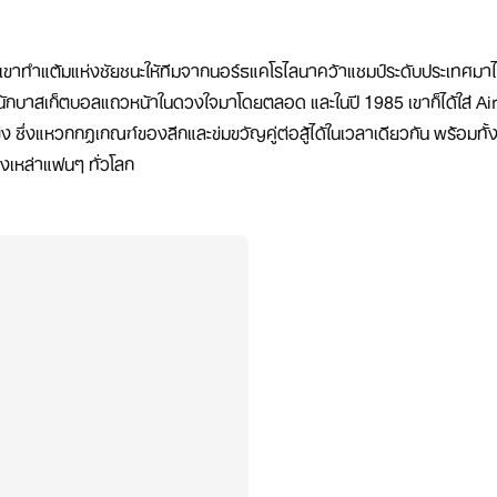
ที่เขาทำแต้มแห่งชัยชนะให้ทีมจากนอร์ธแคโรไลนาคว้าแชมป์ระดับประเทศมา
นนักบาสเก็ตบอลแถวหน้าในดวงใจมาโดยตลอด และในปี 1985 เขาก็ได้ใส่ Air 
่ง ซึ่งแหวกกฎเกณฑ์ของลีกและข่มขวัญคู่ต่อสู้ได้ในเวลาเดียวกัน พร้อมทั้ง
เหล่าแฟนๆ ทั่วโลก