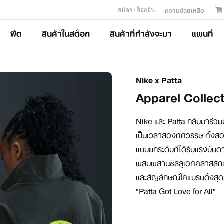
ความช่วยเหลือ
สมัคร / ล็อกอิน
ฟีด
สินค้าในสต็อก
สินค้าที่กำลังจะมา
แผนที่
Nike x Patta
Apparel Collec
Nike และ Patta กลับมาร่วมม
เป็นเวลาสองทศวรรษ ทั้งสอ
แบบยกระดับที่ได้รับแรงบันด
ผสมผสานซิลลูเอทคลาสสิกเข้
และสัญลักษณ์โคแบรนดิ้งสุดเน
"Patta Got Love for All"