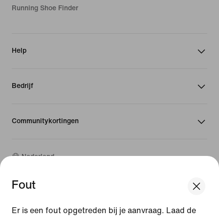
Running Shoe Finder
Help
Bedrijf
Communitykortingen
Nederland
Fout
©
2026
Nike, Inc. Alle rechten voorbehouden
We think you are in United States.
Handleidingen
Update your location?
Er is een fout opgetreden bij je aanvraag. Laad de
Gebruiksvoorwaarden