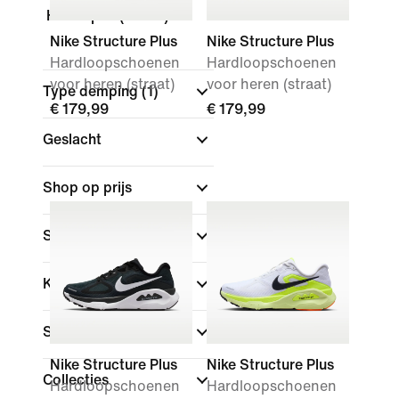
Hardlopen (straat)
Nike Structure Plus
Nike Structure Plus
Hardloopschoenen
Hardloopschoenen
voor heren (straat)
voor heren (straat)
Type demping
(1)
€ 179,99
€ 179,99
Geslacht
Shop op prijs
Sale en aanbiedingen
Kleur
Sport
(1)
Nike Structure Plus
Nike Structure Plus
Collecties
Hardloopschoenen
Hardloopschoenen