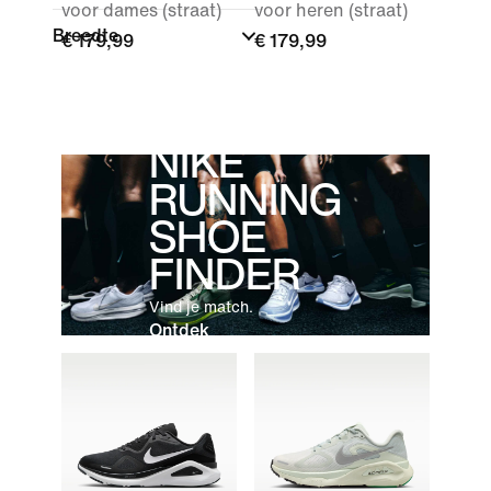
voor dames (straat)
voor heren (straat)
Breedte
€ 179,99
€ 179,99
NIKE
RUNNING
SHOE
FINDER
Vind je match.
Ontdek