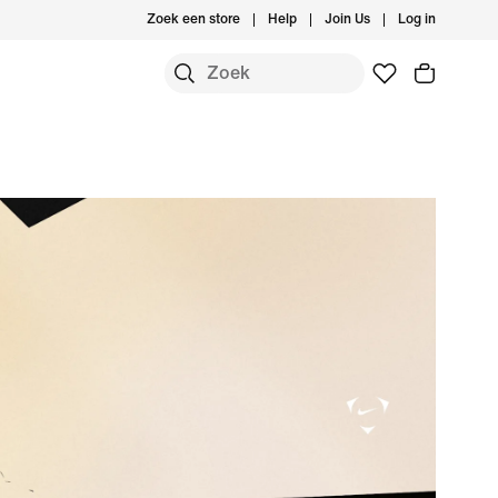
Zoek een store
Help
Join Us
Log in