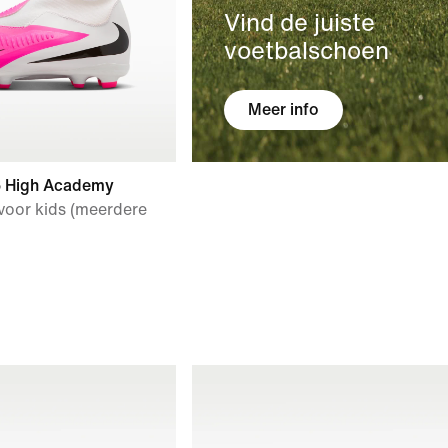
Vind de juiste
voetbalschoen
Meer info
6 High Academy
oor kids (meerdere