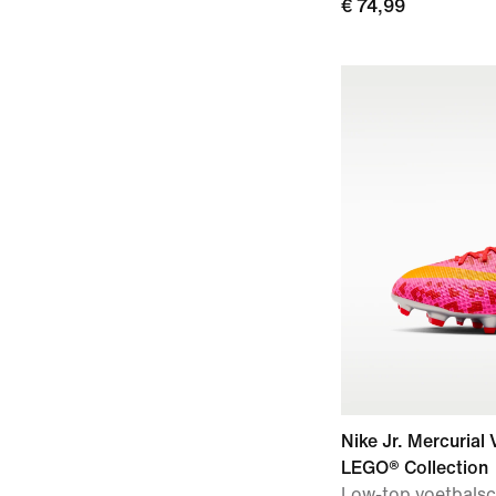
€ 74,99
Nike Jr. Mercuria
LEGO® Collection
Low-top voetbalsc