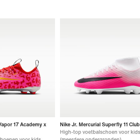
l Vapor 17 Academy x
Nike Jr. Mercurial Superfly 11 Club
High-top voetbalschoen voor kid
hoenen voor kids
(meerdere ondergronden)