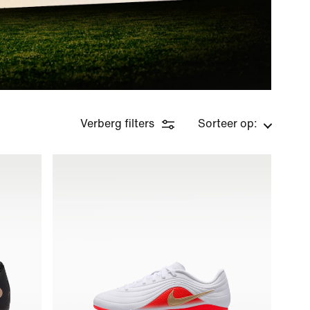
Verberg filters
Sorteer op: