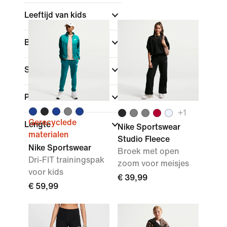
Leeftijd van kids
Beschikbare maten
Sport
(1)
Pasvorm
+
1
Gerecyclede
Lengte
Nike Sportswear
materialen
Studio Fleece
Nike Sportswear
Broek met open
Dri-FIT trainingspak
zoom voor meisjes
voor kids
€ 39,99
€ 59,99