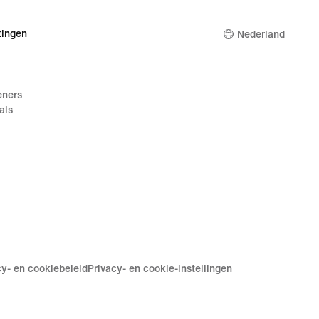
ingen
Nederland
eners
als
cy- en cookiebeleid
Privacy- en cookie-instellingen