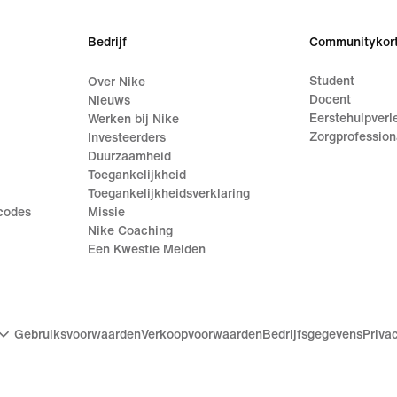
Bedrijf
Communitykort
Student
Over Nike
Docent
Nieuws
Eerstehulpverl
Werken bij Nike
Zorgprofession
Investeerders
Duurzaamheid
Toegankelijkheid
Toegankelijkheidsverklaring
ecodes
Missie
Nike Coaching
Een Kwestie Melden
Gebruiksvoorwaarden
Verkoopvoorwaarden
Bedrijfsgegevens
Priva