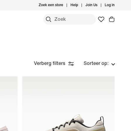
Zoek een store
Help
Join Us
Log in
Verberg filters
Sorteer op: