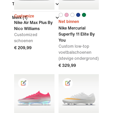
Technologie
Customize
Merk
(1)
Net binnen
Nike Air Max Plus By
Nike Mercurial
Nico Williams
Superfly 11 Elite By
Customized
You
schoenen
Custom low-top
€ 209,99
voetbalschoenen
(stevige ondergrond)
€ 329,99