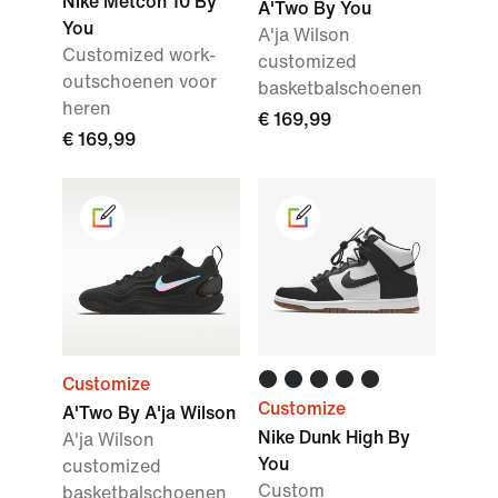
Nike Metcon 10 By
A'Two By You
You
A'ja Wilson
Customized work-
customized
outschoenen voor
basketbalschoenen
heren
€ 169,99
€ 169,99
Customize
Customize
A'Two By A'ja Wilson
Nike Dunk High By
A'ja Wilson
You
customized
Custom
basketbalschoenen