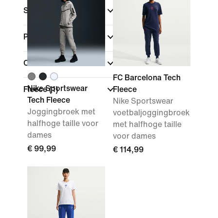
Sport
Pasvorm
Collecties
FC Barcelona Tech
Nike Sportswear
Fleece
(1)
Fleece
Tech Fleece
Nike Sportswear
Joggingbroek met
voetbaljoggingbroek
halfhoge taille voor
met halfhoge taille
dames
voor dames
€ 99,99
€ 114,99