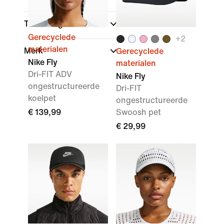
Technologie
Gerecyclede
+
2
materialen
Merk
Gerecyclede
Nike Fly
materialen
Dri-FIT ADV
Nike Fly
ongestructureerde
Dri-FIT
koelpet
ongestructureerde
€ 139,99
Swoosh pet
€ 29,99