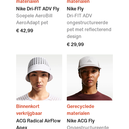
materialen
materialen
Nike Dri-FIT ADV Fly
Nike Fly
Soepele AeroBill
Dri-FIT ADV
AeroAdapt pet
ongestructureerde
pet met reflecterend
€ 42,99
design
€ 29,99
Binnenkort
Gerecyclede
verkrijgbaar
materialen
ACG Radical AirFlow
Nike ACG Fly
Apex
Ongestructureerde