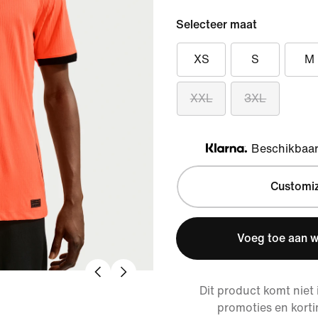
Selecteer maat
XS
S
M
XXL
3XL
Beschikbaar 
Klarna
Customi
Voeg toe aan 
Dit product komt niet
promoties en korti