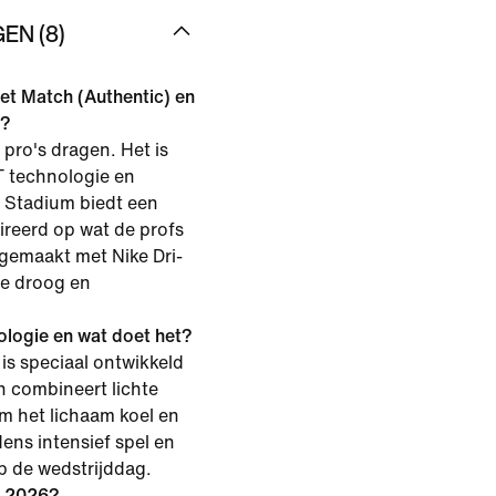
EN (8)
het Match (Authentic) en
t?
pro's dragen. Het is
T technologie en
. Stadium biedt een
pireerd op wat de profs
 gemaakt met Nike Dri-
je droog en
ologie en wat doet het?
is speciaal ontwikkeld
n combineert lichte
m het lichaam koel en
ens intensief spel en
 de wedstrijddag.
en 2026?