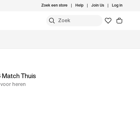
Zoek een store
Help
Join Us
Log in
6 Match Thuis
 voor heren