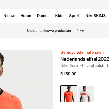
Nieuw
Heren
Dames
Kids
Sport
NikeSKIMS
 Shop alle nieuwe producten
Shop
Gerecyclede materialen
afbeelding
Nederlands elftal 202
1
Nike Aero-FIT voetbalshirt
van
6
€ 159,99