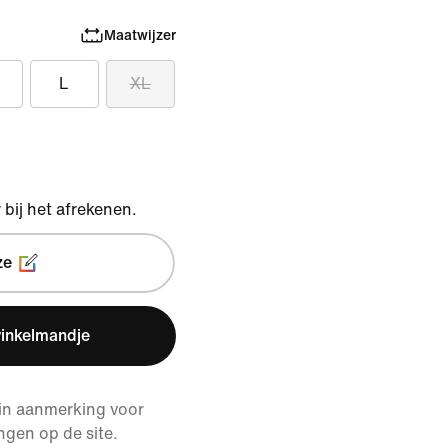
Maatwijzer
L
XL
bij het afrekenen.
ze
winkelmandje
 in aanmerking voor
ngen op de site.