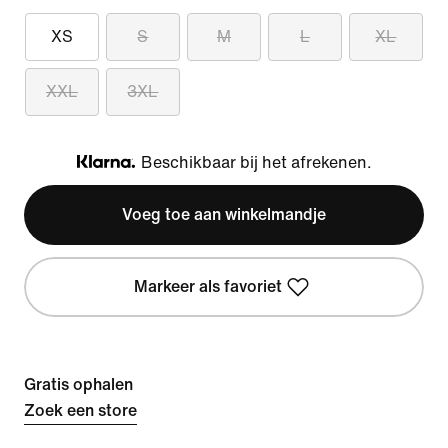
XS
S
M
L
XL
XXL
3XL
Beschikbaar bij het afrekenen.
Klarna
Voeg toe aan winkelmandje
Markeer als favoriet
Gratis ophalen
Zoek een store