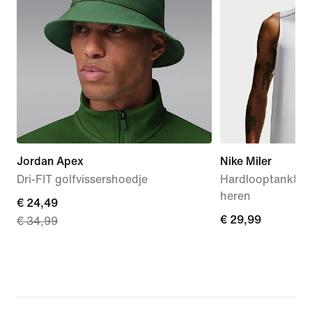
Jordan Apex
Nike Miler
Dri-FIT golfvissershoedje
Hardlooptanktop 
heren
current
€ 24,49
€ 29,99
€ 29,99
€ 34,99
price
€ 24,49,
original
price
€ 34,99