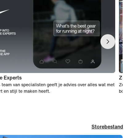
e Experts
Zorgelo
 team van specialisten geeft je advies over alles wat met
Zestig da
rt en stijl te maken heeft.
bon voor 
Storebestand