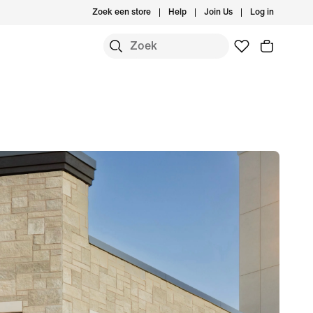
Zoek een store
Help
Join Us
Log in