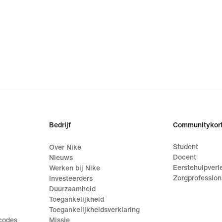
Bedrijf
Communitykort
Student
Over Nike
Docent
Nieuws
Eerstehulpverl
Werken bij Nike
Zorgprofession
Investeerders
Duurzaamheid
Toegankelijkheid
Toegankelijkheidsverklaring
ecodes
Missie