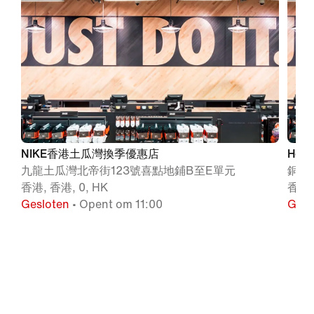
NIKE香港土瓜灣換季優惠店
Hong
九龍土瓜灣北帝街123號喜點地鋪B至E單元
銅鑼
香港, 香港, 0, HK
香港,
Gesloten
• Opent om 11:00
Gesl