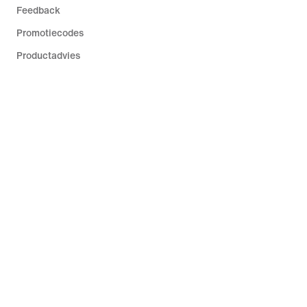
Feedback
Promotiecodes
Productadvies
Running Shoe Finder
Help
Bedrijf
Communitykortingen
Nederland