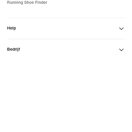
Running Shoe Finder
Help
Bedrijf
Communitykortingen
Nederland
©
2026
Nike, Inc. Alle rechten voorbehouden
Handleidingen
Gebruiksvoorwaarden