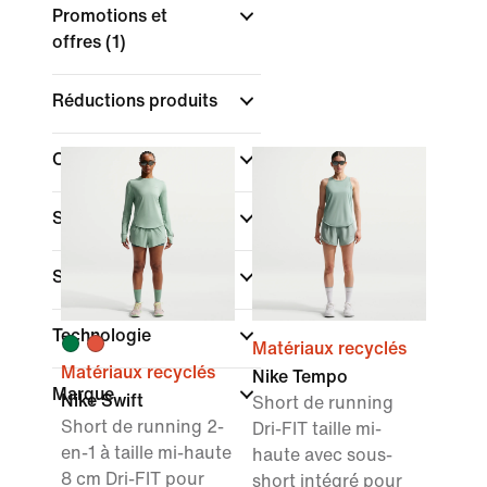
Promotions et
offres
(1)
Réductions produits
Couleur
Sport
(1)
Style
Technologie
Matériaux recyclés
Matériaux recyclés
Nike Tempo
Marque
Nike Swift
Short de running
Short de running 2-
Dri-FIT taille mi-
en-1 à taille mi-haute
haute avec sous-
8 cm Dri-FIT pour
short intégré pour