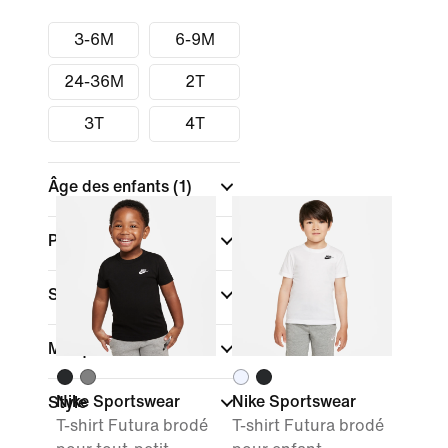
3-6M
6-9M
24-36M
2T
3T
4T
Âge des enfants
(1)
Pointures/Tailles
Sport
Marque
Nike Sportswear
Nike Sportswear
Style
T-shirt Futura brodé
T-shirt Futura brodé