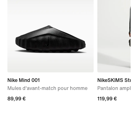
Nike Mind 001
NikeSKIMS Stretc
Mules d'avant-match pour homme
Pantalon ample 
89,99 €
89,99 €
119,99 €
119,99 €