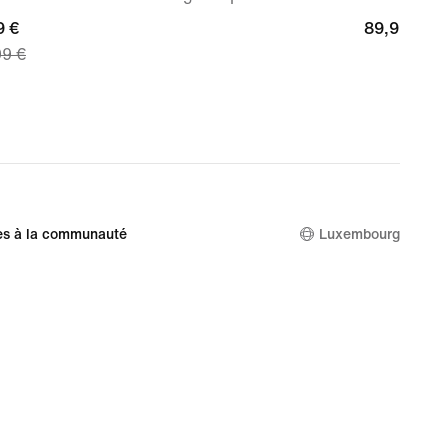
nt
9 €
89,99 €
89,99 €
99 €
 €,
nal
99 €
es à la communauté
Luxembourg