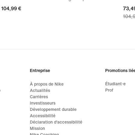
104,99 €
104,99 €
curre
73,4
104,
price
73,49
origi
price
104,
Entreprise
Promotions lié
Étudiant·e
À propos de Nike
Prof
e
Actualités
Carrières
Investisseurs
Développement durable
Accessibilité
Déclaration d'accessibilité
Mission
Nike Coaching