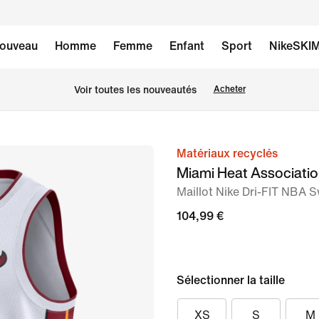
ouveau
Homme
Femme
Enfant
Sport
NikeSKI
Voir toutes les nouveautés
Acheter
Matériaux recyclés
image 1
Miami Heat Associatio
sur
Maillot Nike Dri-FIT NB
2
104,99 €
Sélectionner la taille
XS
S
M