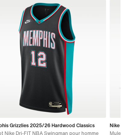
his Grizzlies 2025/26 Hardwood Classics
Nike Mind 
lot Nike Dri-FIT NBA Swingman pour homme
Mules d'a