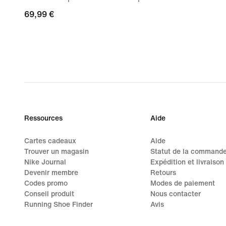
69,99 €
69,99 €
Ressources
Aide
Cartes cadeaux
Aide
Trouver un magasin
Statut de la command
Nike Journal
Expédition et livraison
Devenir membre
Retours
Codes promo
Modes de paiement
Conseil produit
Nous contacter
Running Shoe Finder
Avis