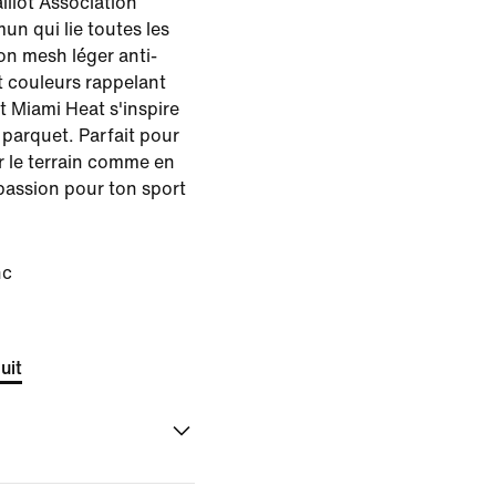
illot Association
un qui lie toutes les
on mesh léger anti-
et couleurs rappelant
t Miami Heat s'inspire
 parquet. Parfait pour
ur le terrain comme en
 passion pour ton sport
nc
uit