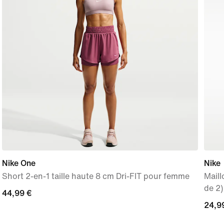
Nike One
Nike
Short 2-en-1 taille haute 8 cm Dri-FIT pour femme
Maill
de 2)
44,99 €
44,99 €
24,9
24,9