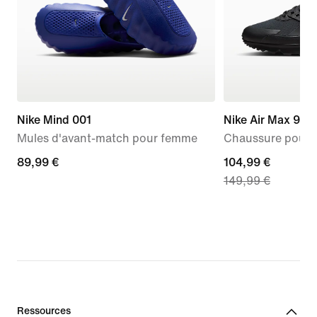
Nike Mind 001
Nike Air Max 90 D
Mules d'avant-match pour femme
Chaussure pour
89,99 €
89,99 €
current
104,99 €
149,99 €
price
104,99 €,
original
price
149,99 €
Ressources