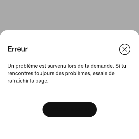
Erreur
We think you are in United States.
Update your location?
Un problème est survenu lors de ta demande. Si tu
rencontres toujours des problèmes, essaie de
Ressources
rafraîchir la page.
Luxembourg
United States
Cartes cadeaux
[ Code: D1B61E47 ]
Trouver un magasin
Afficher le panier
Nike Journal
Devenir membre
Codes promo