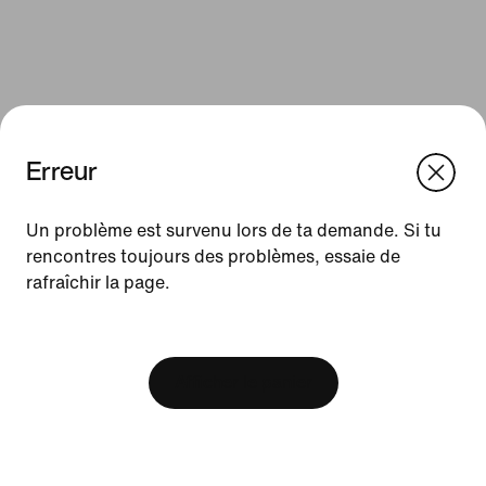
Erreur
We think you are in United States.
Update your location?
Un problème est survenu lors de ta demande. Si tu
rencontres toujours des problèmes, essaie de
Ressources
rafraîchir la page.
Luxembourg
United States
Cartes cadeaux
[ Code: D1B61E47 ]
Trouver un magasin
Afficher le panier
Nike Journal
Devenir membre
Codes promo