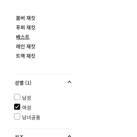
봄버 재킷
푸퍼 재킷
베스트
레인 재킷
트랙 재킷
성별
(1)
남성
여성
남녀공용