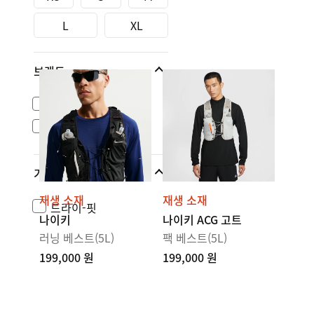
L
XL
브랜드
나이키 스포츠웨어
ACG
기술
재생 소재
재생 소재
드라이-핏
나이키
나이키 ACG 고트
러닝 베스트(5L)
팩 베스트(5L)
199,000 원
199,000 원