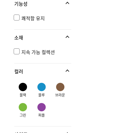
기능성
쾌적함 유지
소재
지속 가능 컬렉션
컬러
블랙
블루
브라운
그린
퍼플