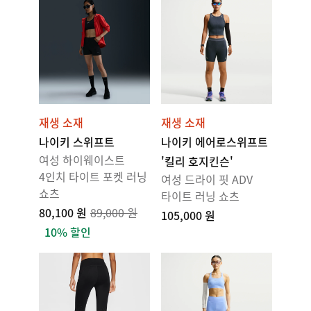
재생 소재
재생 소재
나이키 스위프트
나이키 에어로스위프트
여성 하이웨이스트
'킬리 호지킨슨'
4인치 타이트 포켓 러닝
여성 드라이 핏 ADV
쇼츠
타이트 러닝 쇼츠
80,100 원
89,000 원
105,000 원
10% 할인