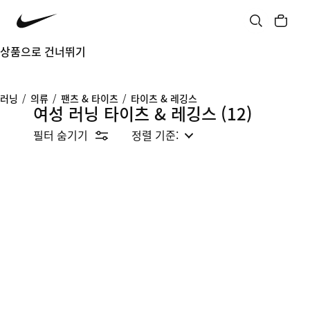
상품으로 건너뛰기
러닝
/
의류
/
팬츠 & 타이츠
/
타이츠 & 레깅스
여성 러닝 타이츠 & 레깅스
(12)
필터 숨기기
정렬 기준: