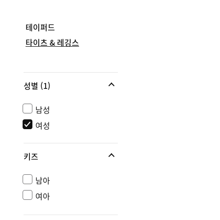
테이퍼드
타이츠 & 레깅스
성별
(1)
남성
여성
키즈
남아
여아