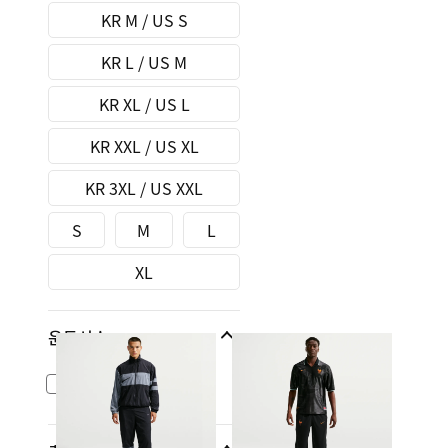
KR M / US S
KR L / US M
KR XL / US L
KR XXL / US XL
KR 3XL / US XXL
S
M
L
XL
운동선수
킬리안 음바페