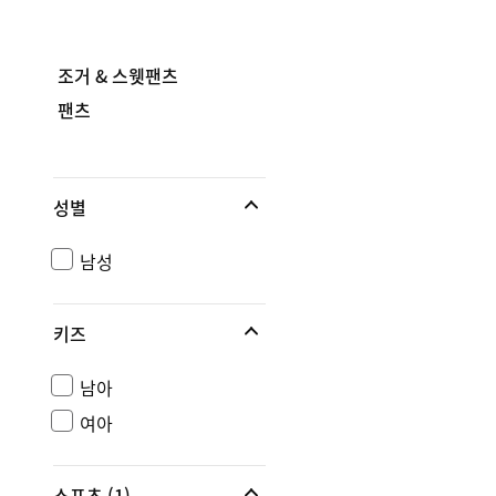
조거 & 스웻팬츠
팬츠
성별
남성
키즈
남아
여아
스포츠
(1)