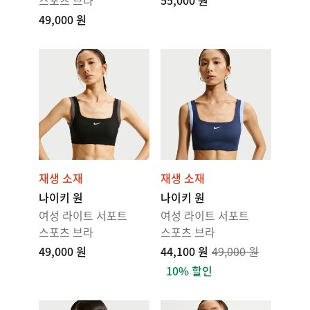
스포츠 브라
55,000 원
49,000 원
재생 소재
재생 소재
나이키 원
나이키 원
여성 라이트 서포트
여성 라이트 서포트
스포츠 브라
스포츠 브라
49,000 원
44,100 원
49,000 원
10% 할인