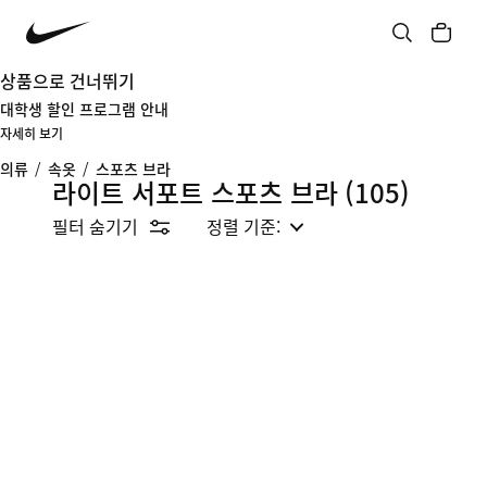
상품으로 건너뛰기
대학생 할인 프로그램 안내
자세히 보기
의류
/
속옷
/
스포츠 브라
라이트 서포트 스포츠 브라
(105)
필터 숨기기
정렬 기준: