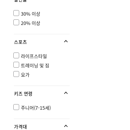
30% 이상
20% 이상
스포츠
라이프스타일
트레이닝 및 짐
요가
키즈 연령
주니어(7-15세)
가격대