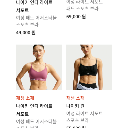
여성 라이트 서포트
나이키 인디 라이트
패드 스포츠 브라
서포트
69,000 원
여성 패드 어저스터블
스포츠 브라
49,000 원
재생 소재
재생 소재
나이키 인디 라이트
나이키 원
여성 라이트 서포트
서포트
스포츠 브라
여성 패드 어저스터블