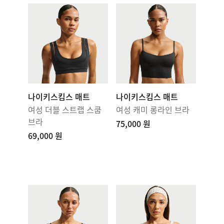
나이키스킴스 매트
나이키스킴스 매트
여성 더블 스트랩 스쿱
여성 캐미 롱라인 브라
브라
75,000 원
69,000 원