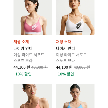
재생 소재
재생 소재
나이키 인디
나이키 인디
여성 라이트 서포트
여성 라이트 서포트
스포츠 브라
스포츠 브라
44,100 원
49,000 원
44,100 원
49,000 원
10% 할인
10% 할인