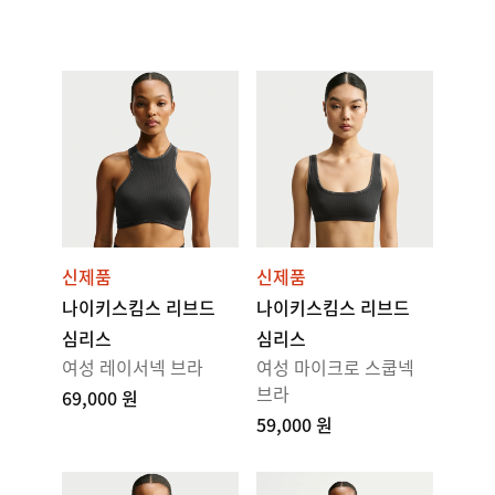
신제품
신제품
나이키스킴스 리브드
나이키스킴스 리브드
심리스
심리스
여성 레이서넥 브라
여성 마이크로 스쿱넥
브라
69,000 원
59,000 원