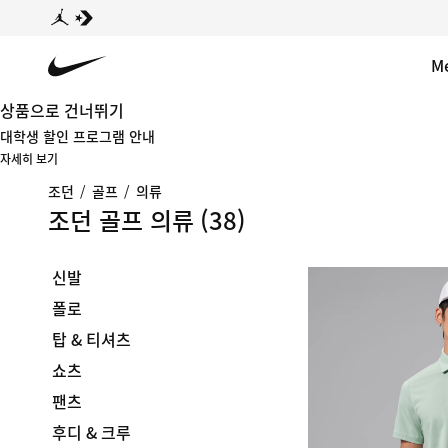
M
상품으로 건너뛰기
대학생 할인 프로그램 안내
자세히 보기
조던
/
골프
/
의류
조던 골프 의류
(38)
신발
폴로
탑 & 티셔츠
쇼츠
팬츠
후디 & 크루