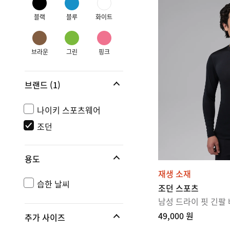
블랙
블루
화이트
브라운
그린
핑크
브랜드
(1)
나이키 스포츠웨어
조던
용도
재생 소재
습한 날씨
조던 스포츠
남성 드라이 핏 긴팔
49,000 원
추가 사이즈