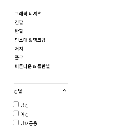
그래픽 티셔츠
긴팔
반팔
민소매 & 탱크탑
저지
폴로
버튼다운 & 플란넬
성별
남성
여성
남녀공용