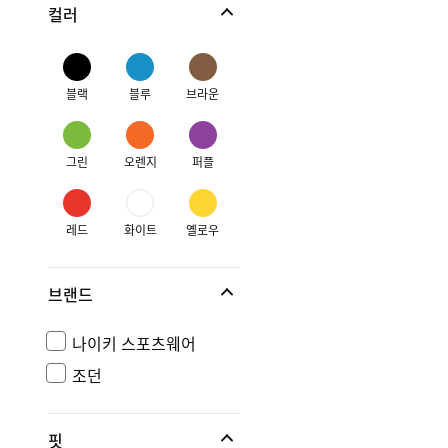
컬러
블랙
블루
브라운
그린
오렌지
퍼플
레드
화이트
옐로우
브랜드
나이키 스포츠웨어
조던
핏