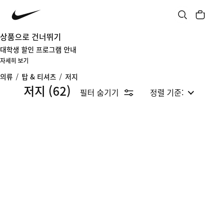
상품으로 건너뛰기
대학생 할인 프로그램 안내
자세히 보기
의류
/
탑 & 티셔츠
/
저지
저지
(62)
필터 숨기기
정렬 기준: