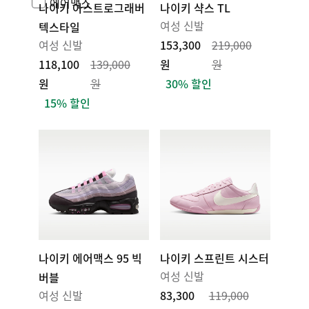
에어맥스
나이키 아스트로그래버
나이키 샥스 TL
여성 신발
텍스타일
여성 신발
153,300
219,000
118,100
139,000
원
원
원
원
30% 할인
15% 할인
나이키 에어맥스 95 빅
나이키 스프린트 시스터
여성 신발
버블
여성 신발
83,300
119,000