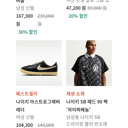
버블'
남성 신발
47,200 원
59,000 원
167,300
239,000
20% 할인
원
원
30% 할인
베스트셀러
재생 소재
나이키 아스트로그래버
나이키 SB 매드 90 팩
레더
'하이퍼베놈'
여성 신발
남성용 나이키 SB
드라이핏 볼러 반소매
104,300
149,000