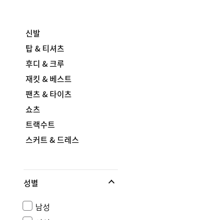
신발
탑 & 티셔츠
후디 & 크루
재킷 & 베스트
팬츠 & 타이츠
쇼츠
트랙수트
스커트 & 드레스
성별
남성