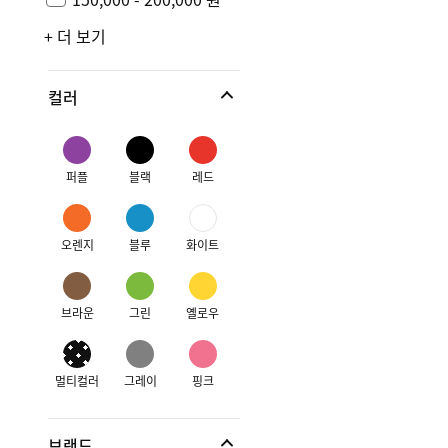
+ 더 보기
컬러
퍼플
블랙
레드
오렌지
블루
화이트
브라운
그린
옐로우
멀티컬러
그레이
핑크
브랜드