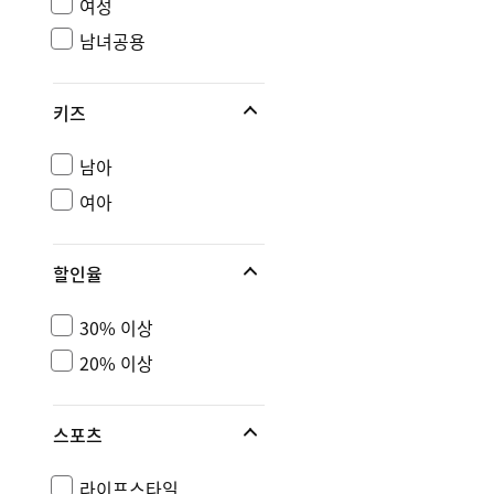
여성
남녀공용
키즈
남아
여아
할인율
30% 이상
20% 이상
스포츠
라이프스타일