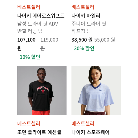
베스트셀러
베스트셀러
나이키 에어로스위프트
나이키 마일러
남성 드라이 핏 ADV
주니어 드라이 핏
반팔 러닝 탑
하프집 탑
107,100
119,000
38,500 원
55,000 원
원
원
30% 할인
10% 할인
베스트셀러
베스트셀러
조던 플라이트 에센셜
나이키 스포츠웨어