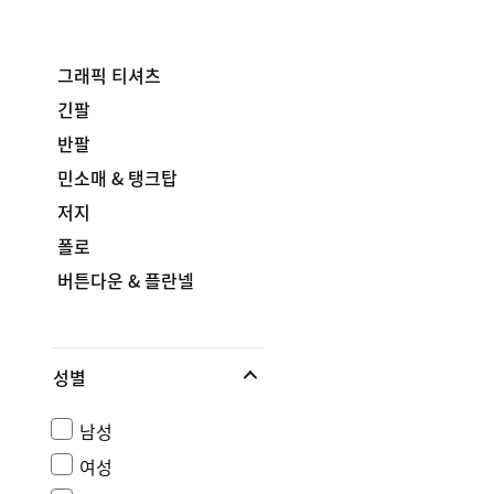
그래픽 티셔츠
긴팔
반팔
민소매 & 탱크탑
저지
폴로
버튼다운 & 플란넬
성별
남성
여성