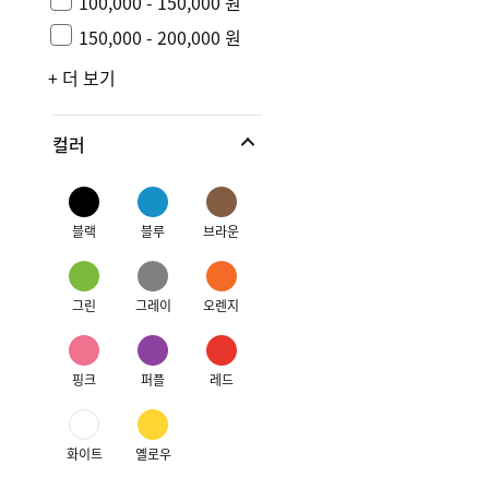
100,000 - 150,000 원
150,000 - 200,000 원
+ 더 보기
컬러
블랙
블루
브라운
그린
그레이
오렌지
핑크
퍼플
레드
화이트
옐로우