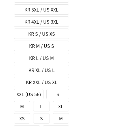
KR 3XL / US XXL
KR 4XL / US 3XL
KR S / US XS
KR M / US S
KR L / US M
KR XL / US L
KR XXL / US XL
XXL (US 56)
S
M
L
XL
XS
S
M